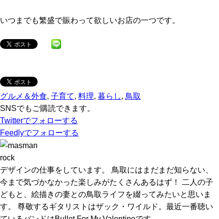
いつまでも繁盛で賑わって欲しいお店の一つです。
グルメ＆外食
,
子育て
,
料理
,
暮らし
,
鳥取
SNSでもご購読できます。
Twitter
でフォローする
Feedly
でフォローする
rock
デザインの仕事をしています。 鳥取にはまだまだ知らない、
今まで気づかなかった楽しみがたくさんあるはず！ 二人の子
どもと、絵描きの妻との鳥取ライフを綴ってみたいと思いま
す。 尊敬するギタリストはザック・ワイルド。最近一番聴い
ているバンドはBullet For My Valentineです。