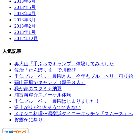
2013年6月
2013年5月
2013年4月
2013年3月
2013年2月
2013年1月
2012年12月
人気記事
奥大山「手ぶらでキャンプ」体験してみました
佐治「たんぽり荘」で川遊び
里仁ブルーベリー農園さん、今年もブルーベリー狩り始
蒜山高原でキャンプ（親子３人）
我が家のスタミナ納豆
浦富海岸☆スノーケル体験
里仁ブルーベリー農園はじまりました！
逆上がりができそうでできない
メキシコ料理〜湯梨浜タイニーキッチン「スムース」へ
賀露かに祭り