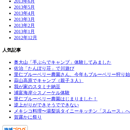
2013年6月
2013年5月
2013年4月
2013年3月
2013年2月
2013年1月
2012年12月
人気記事
奥大山「手ぶらでキャンプ」体験してみました
佐治「たんぽり荘」で川遊び
里仁ブルーベリー農園さん、今年もブルーベリー狩り始
蒜山高原でキャンプ（親子３人）
我が家のスタミナ納豆
浦富海岸☆スノーケル体験
里仁ブルーベリー農園はじまりました！
逆上がりができそうでできない
メキシコ料理〜湯梨浜タイニーキッチン「スムース」へ
賀露かに祭り