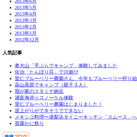
2013年6月
2013年5月
2013年4月
2013年3月
2013年2月
2013年1月
2012年12月
人気記事
奥大山「手ぶらでキャンプ」体験してみました
佐治「たんぽり荘」で川遊び
里仁ブルーベリー農園さん、今年もブルーベリー狩り始
蒜山高原でキャンプ（親子３人）
我が家のスタミナ納豆
浦富海岸☆スノーケル体験
里仁ブルーベリー農園はじまりました！
逆上がりができそうでできない
メキシコ料理〜湯梨浜タイニーキッチン「スムース」へ
賀露かに祭り