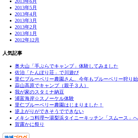
2013年6月
2013年5月
2013年4月
2013年3月
2013年2月
2013年1月
2012年12月
人気記事
奥大山「手ぶらでキャンプ」体験してみました
佐治「たんぽり荘」で川遊び
里仁ブルーベリー農園さん、今年もブルーベリー狩り始
蒜山高原でキャンプ（親子３人）
我が家のスタミナ納豆
浦富海岸☆スノーケル体験
里仁ブルーベリー農園はじまりました！
逆上がりができそうでできない
メキシコ料理〜湯梨浜タイニーキッチン「スムース」へ
賀露かに祭り