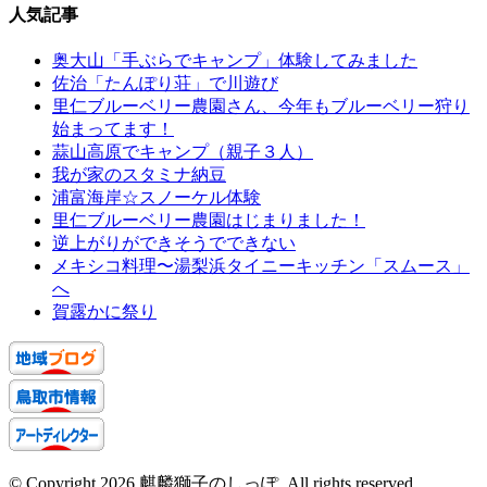
人気記事
奥大山「手ぶらでキャンプ」体験してみました
佐治「たんぽり荘」で川遊び
里仁ブルーベリー農園さん、今年もブルーベリー狩り
始まってます！
蒜山高原でキャンプ（親子３人）
我が家のスタミナ納豆
浦富海岸☆スノーケル体験
里仁ブルーベリー農園はじまりました！
逆上がりができそうでできない
メキシコ料理〜湯梨浜タイニーキッチン「スムース」
へ
賀露かに祭り
© Copyright 2026 麒麟獅子のしっぽ. All rights reserved.