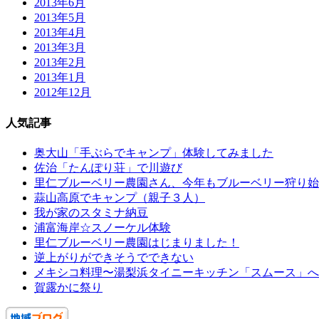
2013年6月
2013年5月
2013年4月
2013年3月
2013年2月
2013年1月
2012年12月
人気記事
奥大山「手ぶらでキャンプ」体験してみました
佐治「たんぽり荘」で川遊び
里仁ブルーベリー農園さん、今年もブルーベリー狩り始
蒜山高原でキャンプ（親子３人）
我が家のスタミナ納豆
浦富海岸☆スノーケル体験
里仁ブルーベリー農園はじまりました！
逆上がりができそうでできない
メキシコ料理〜湯梨浜タイニーキッチン「スムース」へ
賀露かに祭り