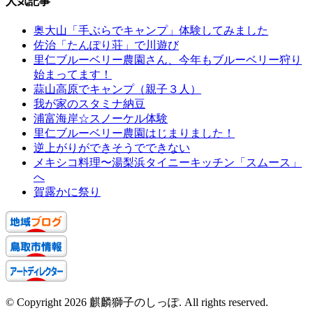
人気記事
奥大山「手ぶらでキャンプ」体験してみました
佐治「たんぽり荘」で川遊び
里仁ブルーベリー農園さん、今年もブルーベリー狩り
始まってます！
蒜山高原でキャンプ（親子３人）
我が家のスタミナ納豆
浦富海岸☆スノーケル体験
里仁ブルーベリー農園はじまりました！
逆上がりができそうでできない
メキシコ料理〜湯梨浜タイニーキッチン「スムース」
へ
賀露かに祭り
© Copyright 2026 麒麟獅子のしっぽ. All rights reserved.