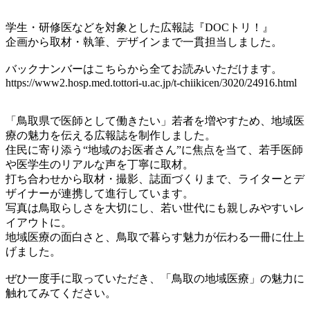
学生・研修医などを対象とした広報誌『DOCトリ！』
企画から取材・執筆、デザインまで一貫担当しました。
バックナンバーはこちらから全てお読みいただけます。
https://www2.hosp.med.tottori-u.ac.jp/t-chiikicen/3020/24916.html
「鳥取県で医師として働きたい」若者を増やすため、地域医
療の魅力を伝える広報誌を制作しました。
住民に寄り添う“地域のお医者さん”に焦点を当て、若手医師
や医学生のリアルな声を丁寧に取材。
打ち合わせから取材・撮影、誌面づくりまで、ライターとデ
ザイナーが連携して進行しています。
写真は鳥取らしさを大切にし、若い世代にも親しみやすいレ
イアウトに。
地域医療の面白さと、鳥取で暮らす魅力が伝わる一冊に仕上
げました。
ぜひ一度手に取っていただき、「鳥取の地域医療」の魅力に
触れてみてください。