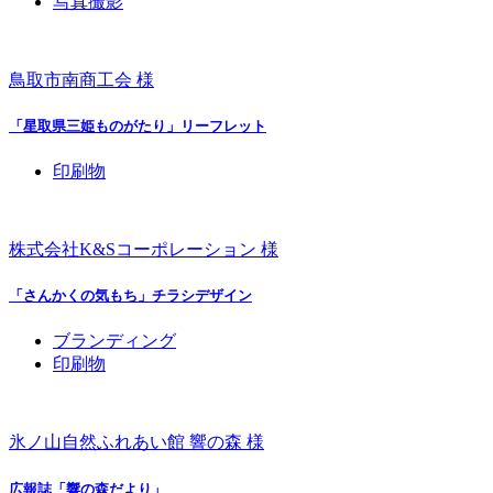
写真撮影
鳥取市南商工会 様
「星取県三姫ものがたり」リーフレット
印刷物
株式会社K&Sコーポレーション 様
「さんかくの気もち」チラシデザイン
ブランディング
印刷物
氷ノ山自然ふれあい館 響の森 様
広報誌「響の森だより」