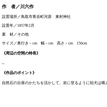
作 者／川六作
設置場所／鳥取市青谷町河原 東村神社
設置年／1857年2月
素 材／その他
サイズ／奥行き－cm 幅－cm 高さ－cm 150cm
《周辺の空間の特長》
--
《作品のポイント》
自然石の台座のかたちを活かして、岩に登るように狛犬は構