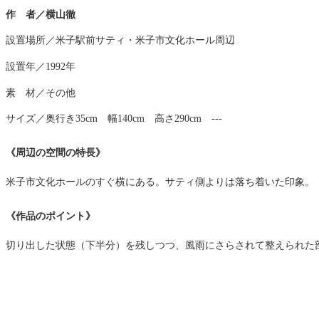
作 者／横山徹
設置場所／米子駅前サティ・米子市文化ホール周辺
設置年／1992年
素 材／その他
サイズ／奥行き35cm 幅140cm 高さ290cm ---
《周辺の空間の特長》
米子市文化ホールのすぐ横にある。サティ側よりは落ち着いた印象。
《作品のポイント》
切り出した状態（下半分）を残しつつ、風雨にさらされて整えられた